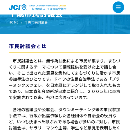
千歳市民討議会
HOME
千歳市民討議会
市民討議会とは
市民討議会とは、無作為抽出による市民が集まり、まちづ
くりに関するテーマについて情報提供を受けた上で話し合
い、そこで出された意見を集約してまちづくりに活かす市民
参加手法のひとつです。ドイツの住民自治手法である「プラ
ーヌンクスツェレ」を日本風にアレンジして取り入れたもの
であり、日本青年会議所が日本に紹介し、２００５年に東京
で実施されて以来、各地に広まっています。
各種の審議会や公聴会、タウンミーティング等の市民参加
手法では、行政が出席依頼した各種団体や自治会の役員な
ど、いつも決まった顔ぶれである場合が多いのに対し、市民
討議会は、サラリーマンや主婦、学生など意見を表明したく