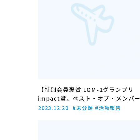
【特別会員褒賞 LOM-1グランプリ
impact賞、ベスト・オブ・メンバ
賞、年間MVP 褒賞者発表の報告】
2023.12.20
#未分類
#活動報告