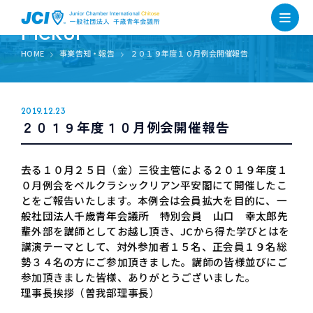
PICKUP
HOME
事業告知・報告
２０１９年度１０月例会開催報告
2019.12.23
２０１９年度１０月例会開催報告
去る１０月２５日（金）三役主管による２０１９年度１
０月例会をベルクラシックリアン平安閣にて開催したこ
とをご報告いたします。本例会は会員拡大を目的に、
一
般社団法人千歳青年会議所 特別会員 山口 幸太郎先
輩
外部を講師としてお越し頂き、
JC
から得た学びとはを
講演テーマとして、対外参加者１５名、正会員１９名総
勢３４名の方にご参加頂きました。講師の皆様並びにご
参加頂きました皆様、ありがとうございました。
理事長挨拶（曽我部理事長）