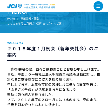
PICKUP
HOME
事業告知・報告
２０１８年度１月例会（新年交礼会）のご案内
2017.12.24
２０１８年度１月例会（新年交礼会）のご
案内
謹啓 寒冷の候、益々ご健勝のこととお慶び申し上げます。
また、平素より一般社団法人千歳青年会議所活動に対し、格
別なるご支援並びにご協力を賜り厚くお礼
申し上げます。本年も市民の皆様と共に様々な事業を通じ、
「ふるさと千歳」が活気あるまちになるよう
運動に取り組んで参りました。
さて、２０１８年度のスローガンは『水のまち、空のまち、
千歳を彩る燈りとなれ』に決定し、