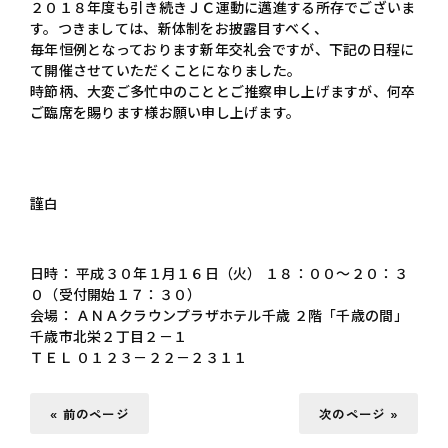
２０１８年度も引き続きＪＣ運動に邁進する所存でございま
す。つきましては、新体制をお披露目すべく、
毎年恒例となっております新年交礼会ですが、下記の日程に
て開催させていただくことになりました。
時節柄、大変ご多忙中のこととご推察申し上げますが、何卒
ご臨席を賜ります様お願い申し上げます。
謹白
日時： 平成３０年１月１６日（火） １８：００～２０：３
０（受付開始１７：３０）
会場： ＡＮＡクラウンプラザホテル千歳 ２階「千歳の間」
千歳市北栄２丁目２－１
ＴＥＬ ０１２３－２２－２３１１
« 前のページ
次のページ »