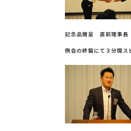
記念品贈呈 直前理事長
例会の終盤にて３分間ス