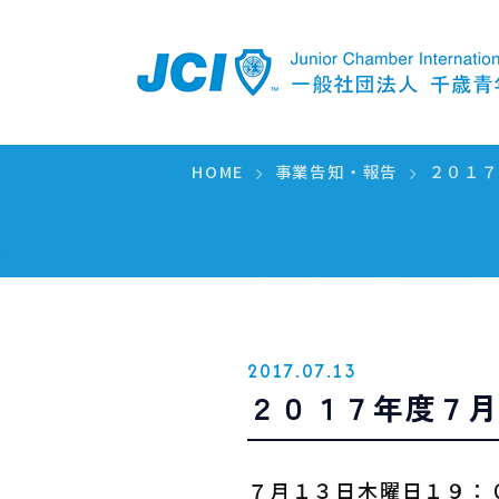
PICKUP
HOME
事業告知・報告
２０１７
2017.07.13
２０１７年度７
７月１３日木曜日１９：