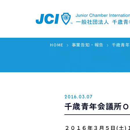
PICKUP
HOME
事業告知・報告
千歳青年
2016.03.07
千歳青年会議所
２０１６年３月５日(土