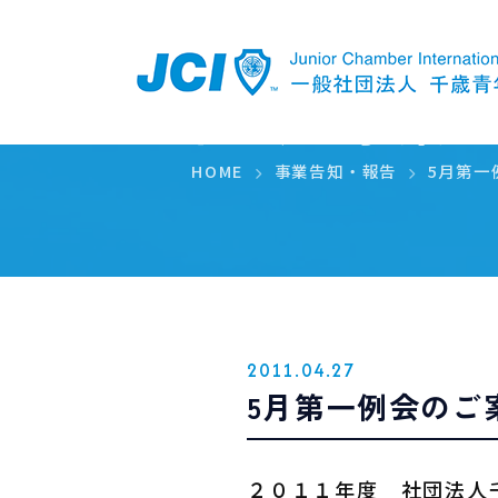
例会・事業
HOME
事業告知・報告
5月第一
2011.04.27
5月第一例会のご
２０１１年度 社団法人