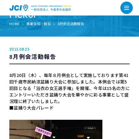
PICKUP
HOME
事業告知・報告
8月例会活動報告
2015.08.25
8月例会活動報告
8月20日（木）、毎年８月例会として実施しております第41
回千歳市民納涼盆踊り大会に参加しました。本例会では第5
回目となる「浴衣の女王選手権」を開催、今年は15名の方に
エントリーいただき盆踊り大会を華やかに彩る事業として盛
況理に終了いたしました。
■盆踊り大会パレード