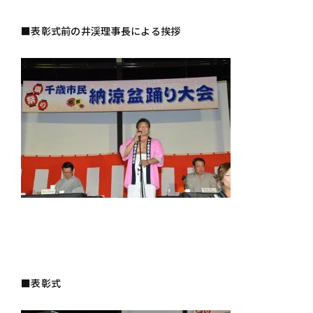
■表彰式前の井渓理事長による挨拶
■表彰式