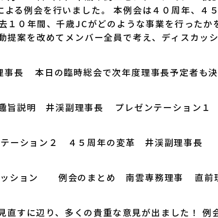
による例会を行いました。 本例会は４０周年、４
過去１０年間、千歳JCがどのような事業を行ったか
行動提案を改めてメンバー全員で考え、ディスカッ
理事長
本日の臨時総会で次年度理事長予定者も決
趣旨説明 井渓副理事長
プレゼンテーション１
テーション２ ４５周年の変革 井渓副理事長
ッション
例会のまとめ 南雲専務理事
直前
直すに辺り、多くの貴重な意見が出ました！ 例