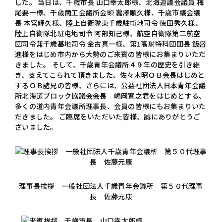
した。 当日は、千歳市長 山口幸太郎様、北海道議会議員 梅
尾要一様、千歳商工会議所会頭 瀧澤順久様、千歳市議会議
長 本宮輝久様、陸上自衛隊東千歳駐屯地司令 徳田秀久様、
陸上自衛隊北駐屯地司令 阿部知己様、航空自衛隊第二航空
団司令兼千歳基地司令 金古真一様、第1高射特科団団長 飯盛
進様をはじめ市内から大勢のご来賓の皆様にお集まりいただ
きました。 そして、千歳青年会議所４９年の歴史を引き継
ぎ、支えてこられて頂きました、佐々木昭ＯＢ会長はじめと
するＯＢ諸兄の皆様、さらには、公益社団法人日本青年会議
所北海道ブロック協議会会長 嶋岡寛之君をはじめとする、
多くの道内青年会議所理事長、会員の皆様にもお集まりいた
だきました。 ご臨席をいただいた皆様、誠にありがとうご
ざいました。
理事長挨拶 一般社団法人千歳青年会議所 第５０代理事
長 佐藤元康