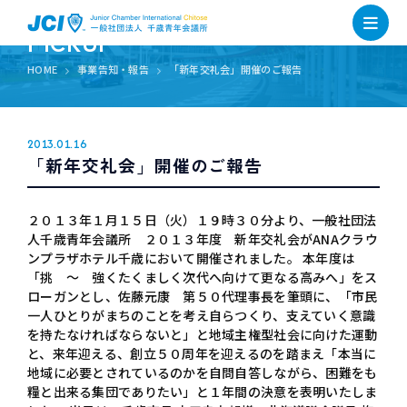
PICKUP
HOME
事業告知・報告
「新年交礼会」開催のご報告
2013.01.16
「新年交礼会」開催のご報告
２０１３年１月１５日（火）１９時３０分より、一般社団法
人千歳青年会議所 ２０１３年度 新年交礼会がANAクラウ
ンプラザホテル千歳において開催されました。 本年度は
「挑 ～ 強くたくましく次代へ向けて更なる高みへ」をス
ローガンとし、佐藤元康 第５０代理事長を筆頭に、「市民
一人ひとりがまちのことを考え自らつくり、支えていく意識
を持たなければならないと」と地域主権型社会に向けた運動
と、来年迎える、創立５０周年を迎えるのを踏まえ「本当に
地域に必要とされているのかを自問自答しながら、困難をも
糧と出来る集団でありたい」と１年間の決意を表明いたしま