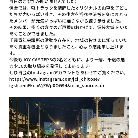
当日のご参加が叶いませんでした）
例会では、軽トラックを装飾したオリジナルの山車を子ども
たちが力いっぱい引き、その後方を浴衣や法被を身にまとっ
たメンバーが元気いっぱいに踊りながら練り歩きました。
その結果、多くの方々のご声援のおかげで、仮装大賞 をいた
だくことができました。
千歳青年会議所の活動や存在を、地域の皆さまに知っていた
だく貴重な機会となりましたこと、心より感謝申し上げま
す。
今後もJOY CASTERSの2名とともに、より一層、千歳の魅
力やJCの取り組みを発信してまいります。
ぜひ当会のInstagramアカウントもあわせてご覧ください。
https://www.instagram.com/jci_chitose?
igsh=emFkcmVjZWp0OG94&utm_source=qr