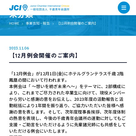
未分類
HOME
事業告知・報告
【12月例会開催のご案内】
2023.11.06
【12月例会開催のご案内】
「12月例会」が12月1日(金)にホテルグランテラス千歳 2階
鳳凰の間において行われます。
本例会は「 ～想いを紡ぎ未来へ～」をテーマに、2部構成に
より、これまでご尽力された卒業生に向けて、現役メンバー
から労いと感謝の意をお伝えし、2023年度の活動報告と活
動総括により1年間を振り返り、ご協力いただいた皆様へ感
謝の意を表します。そして、次年度理事長挨拶、次年度体制
の熱意を表現し、今後の千歳青年会議所の運動に対してもご
支援・ご助言をいただけるように先輩諸兄姉にも共感をして
いただける例会にいたします。