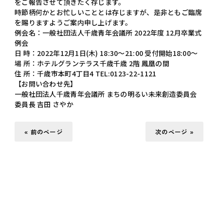
をご報告させて頂きたく存じます。
時節柄何かとお忙しいこととは存じますが、是非ともご臨席
を賜りますようご案内申し上げます。
例会名：一般社団法人千歳青年会議所 2022年度 12月卒業式
例会
日 時：2022年12月1日(木) 18:30～21:00 受付開始18:00～
場 所：ホテルグランテラス千歳千歳 2階 鳳凰の間
住 所：千歳市本町4丁目4 TEL:0123-22-1121
【お問い合わせ先】
一般社団法人千歳青年会議所 まちの明るい未来創造委員会
委員長 吉田 さやか
« 前のページ
次のページ »