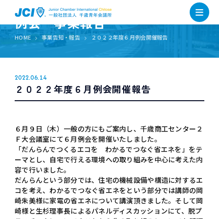
例会・事業報告
HOME
事業告知・報告
２０２２年度６月例会開催報告
2022.06.14
２０２２年度６月例会開催報告
６月９日（木）一般の方にもご案内し、千歳商工センター２
Ｆ大会議室にて６月例会を開催いたしました。
「だんらんでつくるエコを わかるでつなぐ省エネを」をテ
ーマとし、自宅で行える環境への取り組みを中心に考えた内
容で行いました。
だんらんという部分では、住宅の機械設備や構造に対するエ
コを考え、わかるでつなぐ省エネをという部分では講師の岡
崎朱美様に家電の省エネについて講演頂きました。そして岡
崎様と生杉理事長によるパネルディスカッションにて、脱プ