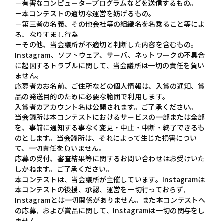
－有害なコンピュータープログラムなどを送信するもの。
－本コンテストの適切な運営を妨げるもの。
－第三者の名義、その他会社等の組織名を名乗ること等によ
る、なりすまし行為
－その他、当会議所が不適切と判断した内容を含むもの。
Instagram、ソフトウェア、サーバ、ネットワークの不具合
に起因するトラブルに関して、当会議所は一切の責任を負い
ません。
応募者のお名前、ご住所などの個人情報は、入賞の通知、賞
品の発送目的のために必要な範囲で利用します。
入賞者のアカウント名は公開されます。ご了承ください。
当会議所は本コンテストにおけるサービスの一部または全部
を、事前に通知する事なく変更・中止・中断・終了できるも
のとします。当会議所は、それによって生じた損害につい
て、一切責任を負いません。
応募の受付、審査結果等に関するお問い合わせはお受けいた
しかねます。ご了承ください。
本コンテストは、当会議所が主催しています。Instagramは
本コンテストの後援、承認、運営を一切行っておらず、
Instagramとは一切関係がありません。また本コンテストへ
の応募、および賞品に関して、Instagramは一切の関与をし
ません。