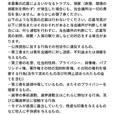
本募集の応募によるいかなるトラブル、損害（直接、間接の
損害別を問わず）が発生した場合にも、当会議所は一切の責
任を負いません。あらかじめ御了承ください。
以下のような写真の応募は行わないでください。応募写真が
以下に該当またはそのおそれがあると当会議所が判断した場
合には、何ら通知を行わずに、当会議所の判断にて、応募写
真の削除、掲載・入賞の取り消しなどの対応をする場合があ
ります。
－公序良俗に反する行為その他法令に違反するもの。
－第三者または青年会議所に対し迷惑、不利益または損害を
与えるもの。
－第三者の名誉、社会的信用、プライバシー、肖像権、パブ
リシティ権、著作権その他の知的財産権、その他の権利を侵
害する行為(法令で定めたもの及び判例上認められたもの全
てを含む)
－第三者を誹謗中傷しているもの。またそのプライバシーを
侵害するもの。
－選挙の事前運動、選挙運動又はこれらに類似する行為、及
び公職選挙法に抵触する行為
－モデルが過度に露出していたり、残虐な印象を与えるもの
など他人に不快感を与えるもの。