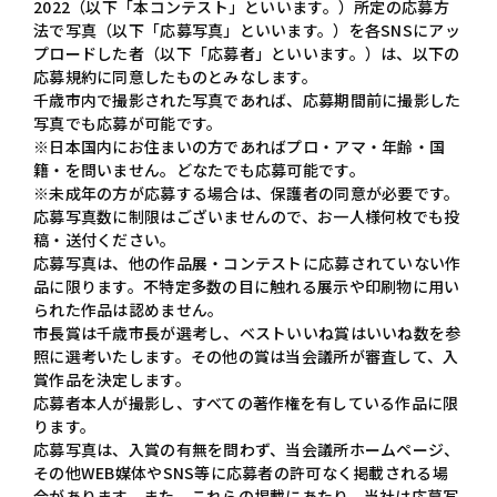
2022（以下「本コンテスト」といいます。）所定の応募方
法で写真（以下「応募写真」といいます。）を各SNSにアッ
プロードした者（以下「応募者」といいます。）は、以下の
応募規約に同意したものとみなします。
千歳市内で撮影された写真であれば、応募期間前に撮影した
写真でも応募が可能です。
※日本国内にお住まいの方であればプロ・アマ・年齢・国
籍・を問いません。どなたでも応募可能です。
※未成年の方が応募する場合は、保護者の同意が必要です。
応募写真数に制限はございませんので、お一人様何枚でも投
稿・送付ください。
応募写真は、他の作品展・コンテストに応募されていない作
品に限ります。不特定多数の目に触れる展示や印刷物に用い
られた作品は認めません。
市長賞は千歳市長が選考し、ベストいいね賞はいいね数を参
照に選考いたします。その他の賞は当会議所が審査して、入
賞作品を決定します。
応募者本人が撮影し、すべての著作権を有している作品に限
ります。
応募写真は、入賞の有無を問わず、当会議所ホームページ、
その他WEB媒体やSNS等に応募者の許可なく掲載される場
合があります。また、これらの掲載にあたり、当社は応募写