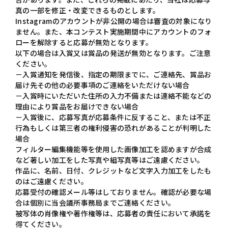
真の一部を修正・改変できるものとします。
Instagramのアカウントが非公開の場合は審査の対象になり
ません。また、本コンテスト実施期間中にアカウントのフォ
ローを解除すると応募が無効となります。
以下の場合は入賞又は賞品の発送が無効となります。ご注意
ください。
－入賞通知を発信後、指定の期限までに、ご連絡先、賞品お
届け先その他の必要事項のご連絡をいただけない場合
－入賞時にいただいた住所の入力不備または連絡不能などの
理由により賞品をお届けできない場合
－入賞後に、応募写真が応募条件に反すること、または不正
行為もしくは第三者の権利侵害の恐れがあることが判明した
場合
フィルター編集機能等を使用した画像加工を認めますが合成
など著しい加工をした写真や組写真等はご遠慮ください。
作品に、名前、日付、クレジットなど文字入力加工をしたも
のはご遠慮ください。
応募受付の確認メール等はしておりません。確認が必要な場
合は個別に当会議所事務局までご連絡ください。
被写体の肖像権や著作権等は、応募者の責任において承諾を
得てください。