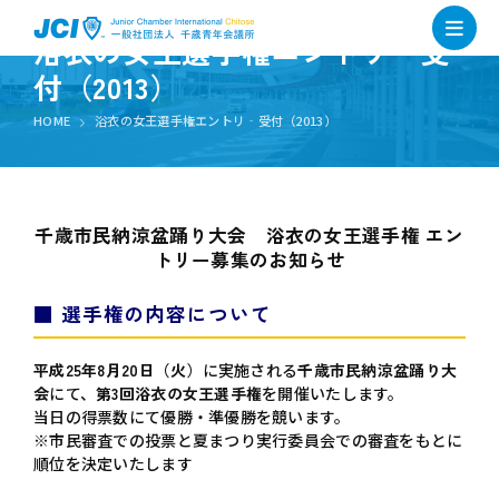
浴衣の女王選手権エントリ‐受
付（2013）
HOME
浴衣の女王選手権エントリ‐受付（2013）
千歳市民納涼盆踊り大会 浴衣の女王選手権 エン
トリー募集のお知らせ
■ 選手権の内容について
平成25年8月20日（火）
に実施される
千歳市民納涼盆踊り大
会
にて、
第3回浴衣の女王選手権
を開催いたします。
当日の得票数にて優勝・準優勝を競います。
※市民審査での投票と夏まつり実行委員会での審査をもとに
順位を決定いたします