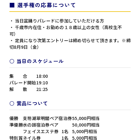
■ 選手権の応募について
・ 当日盆踊りパレードに参加していただける方
・ 千歳市内在住・お勤めの１８歳以上の女性（高校生不
可）
・ 定員になり次第エントリーは締め切らせて頂きます。※締
切8月9日（金）
○ 当日のスケジュール
集 合
18:00
パレード開始
19:10
解 散
21:25
○ 賞品について
優勝
支笏湖翠明閣ペア宿泊券
55,000円相当
準優勝
水の謌宿泊券ペア
50,000円相当
フェイスエステ券
1名
5,000円相当
特別賞
ネイル券
1名
5,000円相当