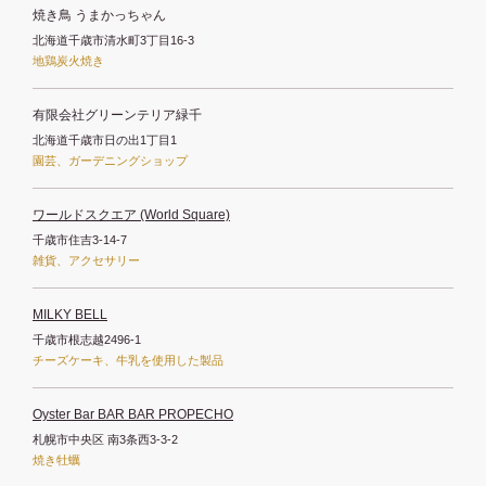
焼き鳥 うまかっちゃん
北海道千歳市清水町3丁目16-3
地鶏炭火焼き
有限会社グリーンテリア緑千
北海道千歳市日の出1丁目1
園芸、ガーデニングショップ
ワールドスクエア (World Square)
千歳市住吉3-14-7
雑貨、アクセサリー
MILKY BELL
千歳市根志越2496-1
チーズケーキ、牛乳を使用した製品
Oyster Bar BAR BAR PROPECHO
札幌市中央区 南3条西3-3-2
焼き牡蠣