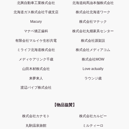
北興自動車工業株式会社
北海道純馬油本舗株式会社
北海道ガス株式会社千歳支店
株式会社北海道ワーク
Macury
株式会社マテック
マナベ矯正歯科
株式会社丸畑家具センター
有限会社マルイケ生杉共電
株式会社源架設
ミライフ北海道株式会社
株式会社メディアコム
メディケアリンク千歳
株式会社MOW
山田木材株式会社
Love actually
来夢来人
ラウンジ歳
渡辺パイプ株式会社
【物品協賛】
株式会社カナモト
株式会社カルビー
丸駒温泉旅館
ミルティーロ