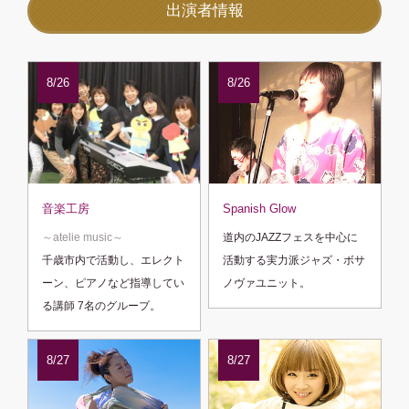
出演者情報
8/26
8/26
音楽工房
Spanish Glow
～atelie music～
道内のJAZZフェスを中心に
千歳市内で活動し、エレクト
活動する実力派ジャズ・ボサ
ーン、ピアノなど指導してい
ノヴァユニット。
る講師 7名のグループ。
8/27
8/27