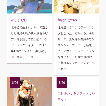
かとう なほ
加賀谷 はつみ
北海道で生まれ、かつて過ご
北海道マラソンのテーマソン
した沖縄の島の風や景色をピ
グとなった「君がいる」をリ
アノ弾き語りで歌い紡ぐシン
リース。大泉洋が自身のワン
ガーソングライター。2017
マンショーでカバーし話題
年1月にシングル「美ら波は
に。アウトドアファッション
涙」全国リリース。
を身にまとった今注目の歌っ
て登れるシンガーソング・ハ
イカー。
8/26
8/26
エレルシサキソフォンカル
テット