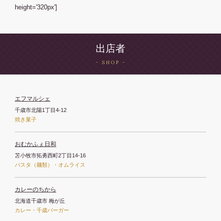
height='320px']
出店者
エフマルシェ
千歳市北陽1丁目4-12
焼き菓子
おむかふぇ日和
苫小牧市拓勇西町2丁目14-16
パスタ（麺類）・オムライス
カレーのちから
北海道千歳市 梅が丘
カレー・千歳バーガー