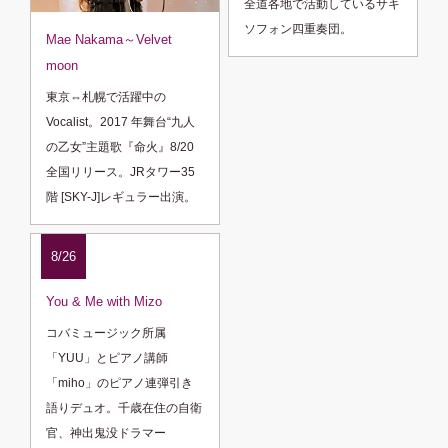
全道各地で活動しているサキ
ソフォン四重奏団。
Mae Nakama～Velvet
moon
東京⇔札幌で活躍中の
Vocalist。2017 年舞台“九人
の乙女”主題歌『命火』8/20
全国リリース。JRタワー35
階 [SKY-J]レギュラー出演。
8/26
You & Me with Mizo
コバミュージック所属
「YUU」とピアノ講師
「miho」のピアノ連弾引き
語りデュオ。千歳在住の自衛
官、神出鬼没ドラマー