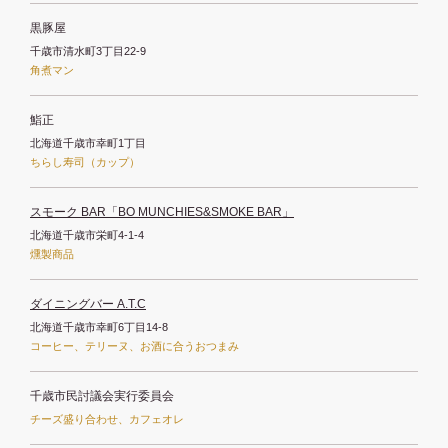
黒豚屋
千歳市清水町3丁目22-9
角煮マン
鮨正
北海道千歳市幸町1丁目
ちらし寿司（カップ）
スモーク BAR「BO MUNCHIES&SMOKE BAR」
北海道千歳市栄町4-1-4
燻製商品
ダイニングバー A.T.C
北海道千歳市幸町6丁目14-8
コーヒー、テリーヌ、お酒に合うおつまみ
千歳市民討議会実行委員会
チーズ盛り合わせ、カフェオレ