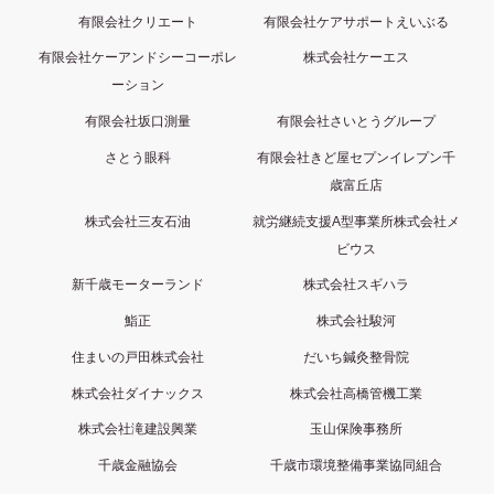
有限会社クリエート
有限会社ケアサポートえいぶる
有限会社ケーアンドシーコーポレ
株式会社ケーエス
ーション
有限会社坂口測量
有限会社さいとうグループ
さとう眼科
有限会社きど屋セプンイレプン千
歳富丘店
株式会社三友石油
就労継続支援A型事業所株式会社メ
ビウス
新千歳モーターランド
株式会社スギハラ
鮨正
株式会社駿河
住まいの戸田株式会社
だいち鍼灸整骨院
株式会社ダイナックス
株式会社高橋管機工業
株式会社滝建設興業
玉山保険事務所
千歳金融協会
千歳市環境整備事業協同組合