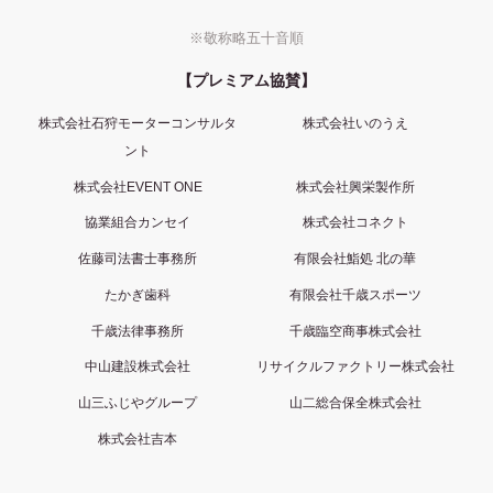
※敬称略五十音順
【プレミアム協賛】
株式会社石狩モーターコンサルタ
株式会社いのうえ
ント
株式会社EVENT ONE
株式会社興栄製作所
協業組合カンセイ
株式会社コネクト
佐藤司法書士事務所
有限会社鮨処 北の華
たかぎ歯科
有限会社千歳スポーツ
千歳法律事務所
千歳臨空商事株式会社
中山建設株式会社
リサイクルファクトリー株式会社
山三ふじやグループ
山二総合保全株式会社
株式会社吉本