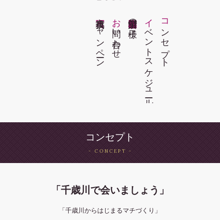
写真投稿キ
ャ
ン
ペ
ーン
お
合わ
開催場所
出店者
協力企業
昨年の
様子
イ
ン
ト
ス
ケ
ジ
ュ
コ
セ
プ
ベ
ール
問い
せ
ン
ト
コンセプト
「千歳川で会いましょう」
「千歳川からはじまるマチづくり」