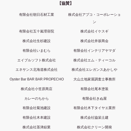
【協賛】
有限会社朝日石材工業
株式会社アプコ・コーポレーショ
ン
有限会社五十嵐理容院
株式会社イケスギ
株式会社生杉建設
株式会社井坂商会
有限会社いまむら
有限会社インテリアヤマダ
エイブルソフト株式会社
株式会社エム・ティーコル
エネサンス北海道株式会社
株式会社エレガンスあかしや
Oyster Bar BAR BAR PROPECHO
大山土地家屋調査士事務所
株式会社小笠原商店
有限会社尾本塗装
カレーのちから
有限会社きぬ屋
有限会社菊池建設
有限会社木下タイヤエ業所
有限会社木本建設
株式会社協栄土建
株式会社茎津綜業
株式会社クリーン開発