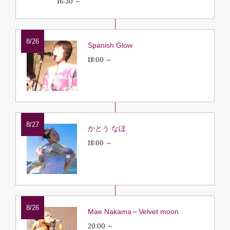
16:30 ～
8/26
Spanish Glow
18:00 ～
8/27
かとう なほ
18:00 ～
8/26
Mae Nakama～Velvet moon
20:00 ～