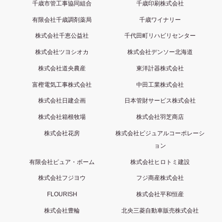
千歳市管工事協同組合
千歳印刷株式会社
有限会社千歳調剤薬局
千歳ワイナリー
株式会社千恵公益社
千代田町リハビリセンター
株式会社ツヨシオカ
株式会社デンソー北海道
株式会社道央農産
東洋計器株式会社
富樫電気工事株式会社
中田工業株式会社
株式会社日建企画
日本管財サービス株式会社
株式会社箱根牧場
株式会社羽芝商店
株式会社花房
株式会社ビジュアルコーポレーシ
ョン
有限会社ピュア・ボーム
株式会社ヒロトミ建設
株式会社フジヨウ
フジ商産株式会社
FLOURISH
株式会社平和恒産
株式会社豊輪
北央三菱自動車販売株式会社