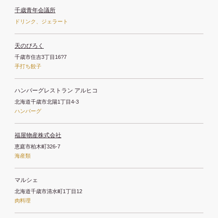
千歳青年会議所
ドリンク、ジェラート
天のびろく
千歳市住吉3丁目16?7
手打ち餃子
ハンバーグレストラン アルヒコ
北海道千歳市北陽1丁目4-3
ハンバーグ
福屋物産株式会社
恵庭市柏木町326-7
海産類
マルシェ
北海道千歳市清水町1丁目12
肉料理