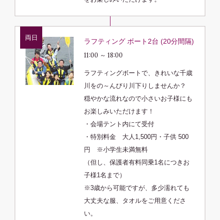
両日
ラフティング ボート2台 (20分間隔)
11:00 ～ 18:00
ラフティングボートで、きれいな千歳
川をの～んびり川下りしませんか？
穏やかな流れなので小さいお子様にも
お楽しみいただけます！
・会場テント内にて受付
・特別料金 大人1,500円・子供 500
円 ※小学生未満無料
（但し、保護者有料同乗1名につきお
子様1名まで）
※3歳から可能ですが、多少濡れても
大丈夫な服、タオルをご用意くださ
い。