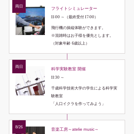
両日
フライトシミュレーター
11:00 ～（最終受付 17:00）
飛行機の操縦体験ができます。
※混雑時はお子様を優先とします。
（対象年齢 6歳以上）
両日
科学実験教室 開催
11:30 ～
千歳科学技術大学の学生による科学実
験教室
「人口イクラを作ってみよう」
8/26
音楽工房～atelie music～